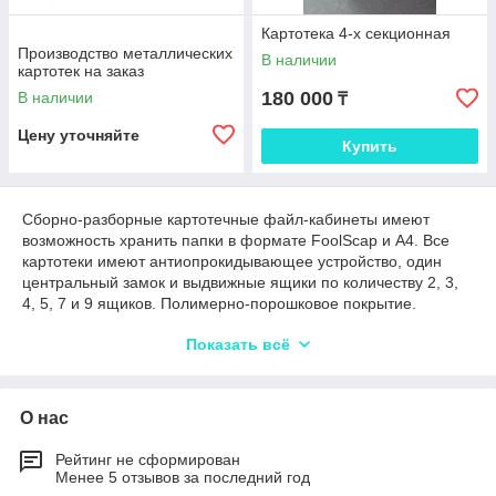
Картотека 4-х секционная
Производство металлических
В наличии
картотек на заказ
180 000
В наличии
₸
Цену уточняйте
Купить
Сборно-разборные картотечные файл-кабинеты имеют
возможность хранить папки в формате FoolScap и А4. Все
картотеки имеют антиопрокидывающее устройство, один
центральный замок и выдвижные ящики по количеству 2, 3,
4, 5, 7 и 9 ящиков. Полимерно-порошковое покрытие.
А так же имеется возможность производства картотек по
Показать всё
вашим индивидуальным заказам. Мы изготавливаем цельно-
сварные шкафы по нестандартным размерам Заказчика.
О нас
Рейтинг не сформирован
Менее 5 отзывов за последний год