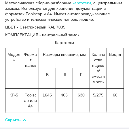
Металлическая сборно-разборные
картотеки
, с центральным
замком. Используется для хранения документации в
форматах Foolscap и А4. Имеет антиопрокидывающее
устройство и телескопические направляющие.
ЦВЕТ - Светло-серый RAL 7035.
КОМПЛЕКТАЦИЯ - центральный замок.
Картотеки
Модел
Форма
Размеры внешние, мм
Количе
Вес, кг
ь
т
ство
папок
ящико
в/
В
Ш
Г
вмести
мость
КР-5
Foolsc
1645
465
630
5/275
66
ap или
А4
Скрыть