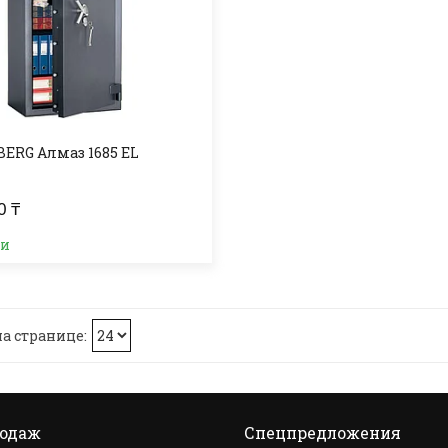
BERG Алмаз 1685 EL
0 ₸
ии
родаж
Спецпредложения