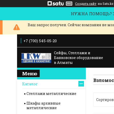
Создать сайт
на Satu.kz
НУЖНА ПОМОЩЬ? За
Ваш запрос получен. Сейчас компания не мож
+7 (700) 545-05-20
Сейфы, Стеллажи и
Банковское оборудование
в Алматы
Взломос
Каталог
Стеллажи металлические
Шкафы архивные
металлические