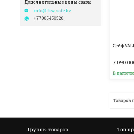
info@lkw-safe.kz
+77005450520
Сейф VAL
7 090 00
В налич
Группы товаров
Топ п