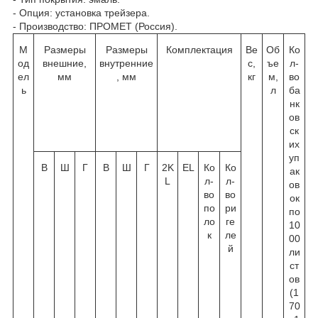
- Опция: установка трейзера.
- Производство: ПРОМЕТ (Россия).
М
Размеры
Размеры
Комплектация
Ве
Об
Ко
од
внешние,
внутренние
с,
ъе
л-
ел
мм
, мм
кг
м,
во
ь
л
ба
нк
ов
ск
их
уп
В
Ш
Г
В
Ш
Г
2K
EL
Ко
Ко
ак
L
л-
л-
ов
во
во
ок
по
ри
по
ло
ге
10
к
ле
00
й
ли
ст
ов
(1
70