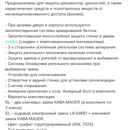
Предназначены для защиты документов, ценностей, а также
наркотических средств и психотропных веществ от
несанкционированного доступа (взлома).
- При заливке двери и корпуса используется
запатентованная система армирования бетона.
- Запатентованная многослойная защита стенки и двери
сейфа
(сэндвич с композиционными материалами).
- 3-х сторонняя усиленная ригельная система запирания.
- Защита ригельного механизма каленым стеклом.
- Защита замков и ригелей от высверливания и выбивания.
- Система блокировки ригельного механизма при
выбивании замка.
- Устройство для опечатывания.
- Отверстие в задней стенке для установки сигнализации.
- Счетчик открывания.
- Анкерное крепление к полу. Анкерный болт в комплекте.
- Варианты комплектации:
KL – два ключевых замка KABA MAUER (в комплекте по
3 ключа)
EL – кодовый электронный замок LA GARD + ключевой
замок KABA MAUER.
- Цвет: графит структурированный (RAL 7024).
- Тип покрытия: эмаль.