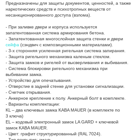
Предназначены для защиты документов, ценностей, а также
наркотических средств и психотропных веществ от
несанкционированного доступа (взлома).
- При заливке двери и корпуса используется
запатентованная система армирования бетона.
- Запатентованная многослойная защита стенки и двери
сейфа
(сэндвич с композиционными материалами).
- 3-х сторонняя усиленная ригельная система запирания.
- Защита ригельного механизма каленым стеклом.
- Защита замков и ригелей от высверливания и выбивания.
- Система блокировки ригельного механизма при
выбивании замка.
- Устройство для опечатывания.
- Отверстие в задней стенке для установки сигнализации.
- Счетчик открывания.
- Анкерное крепление к полу. Анкерный болт в комплекте.
- Варианты комплектации:
KL – два ключевых замка KABA MAUER (в комплекте по
3 ключа)
EL – кодовый электронный замок LA GARD + ключевой
замок KABA MAUER.
- Цвет: графит структурированный (RAL 7024).
- Тип покрытия: эмаль.