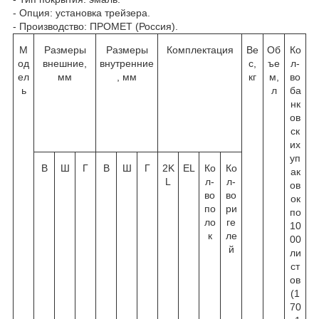
- Опция: установка трейзера.
- Производство: ПРОМЕТ (Россия).
М
Размеры
Размеры
Комплектация
Ве
Об
Ко
од
внешние,
внутренние
с,
ъе
л-
ел
мм
, мм
кг
м,
во
ь
л
ба
нк
ов
ск
их
уп
В
Ш
Г
В
Ш
Г
2K
EL
Ко
Ко
ак
L
л-
л-
ов
во
во
ок
по
ри
по
ло
ге
10
к
ле
00
й
ли
ст
ов
(1
70