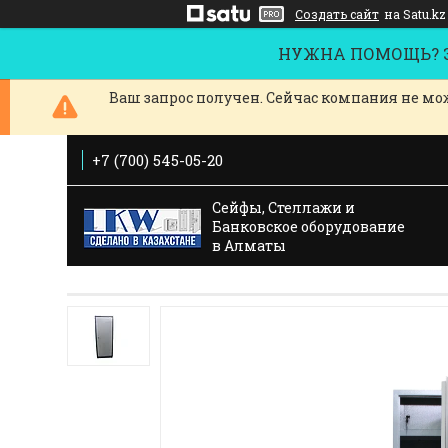
Создать сайт
на Satu.kz
НУЖНА ПОМОЩЬ? За
Ваш запрос получен. Сейчас компания не мож
+7 (700) 545-05-20
Сейфы, Стеллажи и
Банковское оборудование
в Алматы