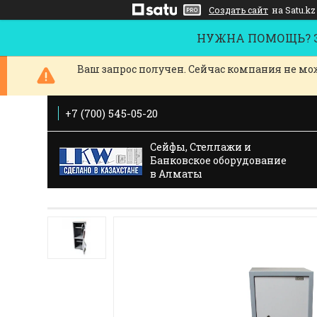
Создать сайт
на Satu.kz
НУЖНА ПОМОЩЬ? За
Ваш запрос получен. Сейчас компания не мож
+7 (700) 545-05-20
Сейфы, Стеллажи и
Банковское оборудование
в Алматы