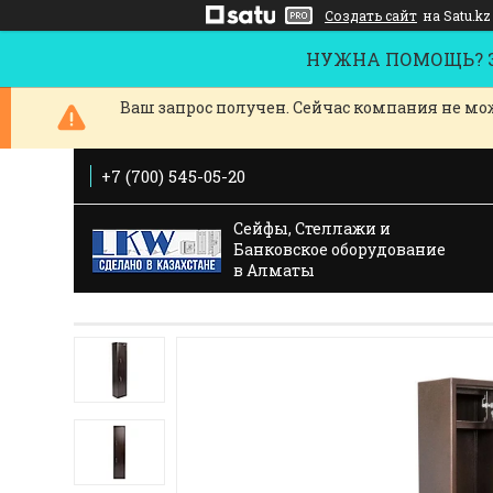
Создать сайт
на Satu.kz
НУЖНА ПОМОЩЬ? За
Ваш запрос получен. Сейчас компания не мож
+7 (700) 545-05-20
Сейфы, Стеллажи и
Банковское оборудование
в Алматы