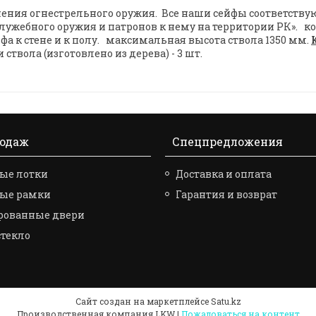
ения огнестрельного оружия. Все наши сейфы соответств
 служебного оружия и патронов к нему на территории РК
а к стене и к полу. максимальная высота ствола 1350 мм.
твола (изготовлено из дерева) - 3 шт.
родаж
Спецпредложения
ые лотки
Доставка и оплата
вые рамки
Гарантия и возврат
рованные двери
стекло
Сайт создан на маркетплейсе
Satu.kz
Производственная компания LKW |
Пожаловаться на контент