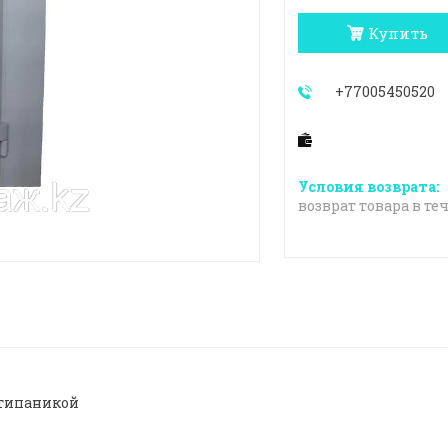
Купить
+77005450520
возврат товара в те
нтипаникой