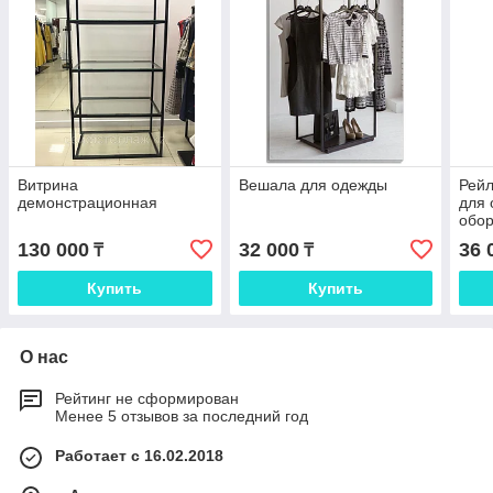
Витрина
Вешала для одежды
Рейл
демонстрационная
для 
обор
бути
130 000
32 000
36 
₸
₸
обор
витр
Купить
Купить
О нас
Рейтинг не сформирован
Менее 5 отзывов за последний год
Работает с 16.02.2018