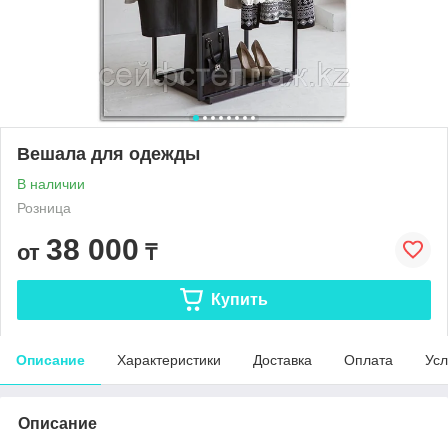
Вешала для одежды
В наличии
Розница
38 000
от
₸
Купить
Описание
Характеристики
Доставка
Оплата
Усл
Описание