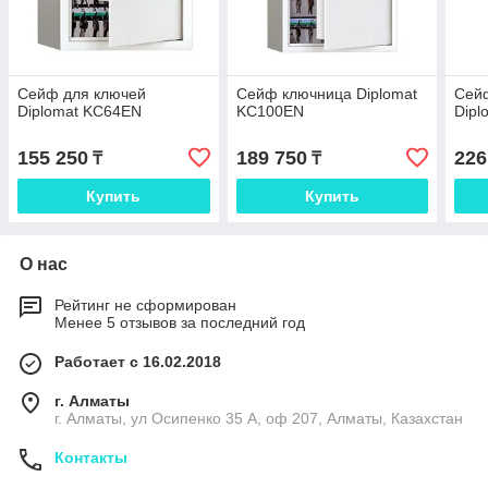
Сейф для ключей
Сейф ключница Diplomat
Сей
Diplomat KC64EN
KC100EN
Dipl
155 250
189 750
226
₸
₸
Купить
Купить
О нас
Рейтинг не сформирован
Менее 5 отзывов за последний год
Работает с 16.02.2018
г. Алматы
г. Алматы, ул Осипенко 35 А, оф 207, Алматы, Казахстан
Контакты