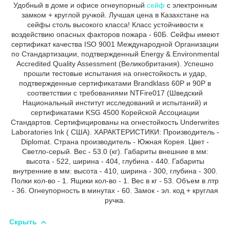
Удобный в доме и офисе огнеупорный
сейф
с электронным
замком + круглой ручкой. Лучшая цена в Казахстане на
сейфы столь высокого класса! Класс устойчивости к
воздействию опасных факторов пожара - 60Б. Сейфы имеют
сертификат качества ISO 9001 Международной Организации
по Стандартизации, подтвержденный Energy & Environmental
Accredited Quality Assessment (Великобритания). Успешно
прошли тестовые испытания на огнестойкость и удар,
подтвержденные сертификатами Brandklass 60P и 90P в
соответствии с требованиями NTFire017 (Шведский
Национальный институт исследований и испытаний) и
сертификатами KSG 4500 Корейской Ассоциации
Стандартов. Сертифицированы на огнестойкость Underwrites
Laboratories Ink ( США). ХАРАКТЕРИСТИКИ: Производитель -
Diplomat. Страна производитель - Южная Корея. Цвет -
Светло-серый. Вес - 53.0 (кг). Габариты внешние в мм:
высота - 522, ширина - 404, глубина - 440. Габариты
внутренние в мм: высота - 410, ширина - 300, глубина - 300.
Полки кол-во - 1. Ящики кол-во - 1. Вес в кг - 53. Объем в лтр
- 36. Огнеупорность в минутах - 60. Замок - эл. код + круглая
ручка.
Скрыть