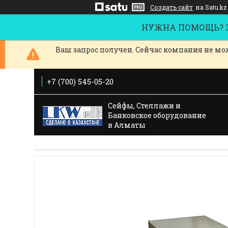
Создать сайт
на Satu.kz
НУЖНА ПОМОЩЬ? За
Ваш запрос получен. Сейчас компания не мож
+7 (700) 545-05-20
Сейфы, Стеллажи и
Банковское оборудование
в Алматы