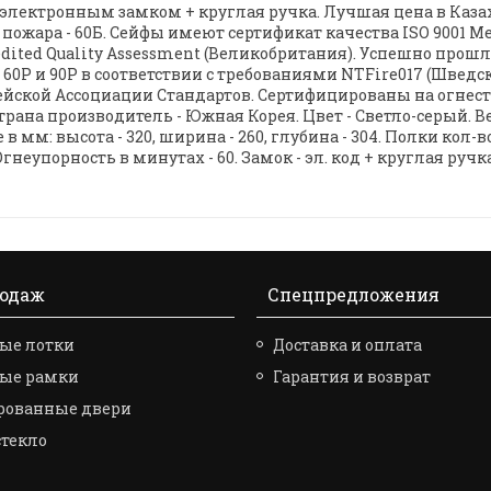
 электронным замком + круглая ручка. Лучшая цена в Казах
пожара - 60Б. Сейфы имеют сертификат качества ISO 9001
ited Quality Assessment (Великобритания). Успешно прошл
60P и 90P в соответствии с требованиями NTFire017 (Швед
йской Ассоциации Стандартов. Сертифицированы на огнестойк
а производитель - Южная Корея. Цвет - Светло-серый. Вес -
мм: высота - 320, ширина - 260, глубина - 304. Полки кол-во - 1
Огнеупорность в минутах - 60. Замок - эл. код + круглая ручка
родаж
Спецпредложения
ые лотки
Доставка и оплата
вые рамки
Гарантия и возврат
рованные двери
стекло