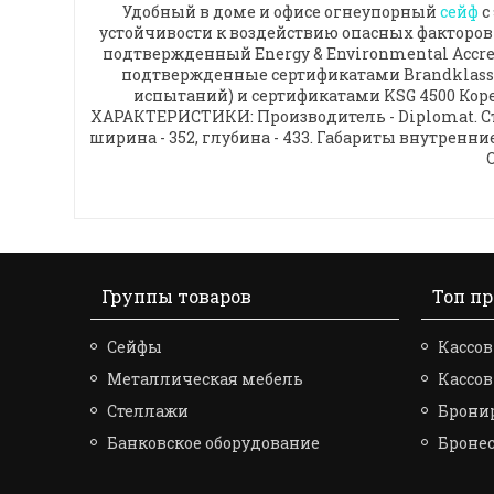
Удобный в доме и офисе огнеупорный
сейф
с
устойчивости к воздействию опасных факторов 
подтвержденный Energy & Environmental Accred
подтвержденные сертификатами Brandklass 
испытаний) и сертификатами KSG 4500 Коре
ХАРАКТЕРИСТИКИ: Производитель - Diplomat. Стран
ширина - 352, глубина - 433. Габариты внутренние в 
Группы товаров
Топ п
Сейфы
Кассов
Металлическая мебель
Кассо
Стеллажи
Брони
Банковское оборудование
Броне