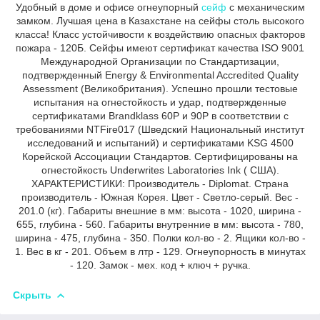
Удобный в доме и офисе огнеупорный
сейф
с механическим
замком. Лучшая цена в Казахстане на сейфы столь высокого
класса! Класс устойчивости к воздействию опасных факторов
пожара - 120Б. Сейфы имеют сертификат качества ISO 9001
Международной Организации по Стандартизации,
подтвержденный Energy & Environmental Accredited Quality
Assessment (Великобритания). Успешно прошли тестовые
испытания на огнестойкость и удар, подтвержденные
сертификатами Brandklass 60P и 90P в соответствии с
требованиями NTFire017 (Шведский Национальный институт
исследований и испытаний) и сертификатами KSG 4500
Корейской Ассоциации Стандартов. Сертифицированы на
огнестойкость Underwrites Laboratories Ink ( США).
ХАРАКТЕРИСТИКИ: Производитель - Diplomat. Страна
производитель - Южная Корея. Цвет - Светло-серый. Вес -
201.0 (кг). Габариты внешние в мм: высота - 1020, ширина -
655, глубина - 560. Габариты внутренние в мм: высота - 780,
ширина - 475, глубина - 350. Полки кол-во - 2. Ящики кол-во -
1. Вес в кг - 201. Объем в лтр - 129. Огнеупорность в минутах
- 120. Замок - мех. код + ключ + ручка.
Скрыть