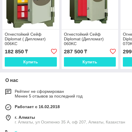
Огнестойкий Сейф
Огнестойкий Сейф
Огн
Diplomat ( Дипломат)
Diplomat (Дипломат)
Dipl
006KC
060KC
070
182 850
287 500
299
₸
₸
Купить
Купить
О нас
Рейтинг не сформирован
Менее 5 отзывов за последний год
Работает с 16.02.2018
г. Алматы
г. Алматы, ул Осипенко 35 А, оф 207, Алматы, Казахстан