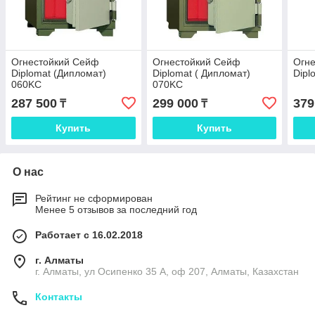
Огнестойкий Сейф
Огнестойкий Сейф
Огн
Diplomat (Дипломат)
Diplomat ( Дипломат)
Dipl
060KC
070KC
287 500
299 000
379
₸
₸
Купить
Купить
О нас
Рейтинг не сформирован
Менее 5 отзывов за последний год
Работает с 16.02.2018
г. Алматы
г. Алматы, ул Осипенко 35 А, оф 207, Алматы, Казахстан
Контакты