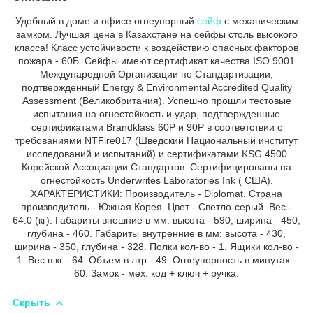
Удобный в доме и офисе огнеупорный
сейф
с механическим
замком. Лучшая цена в Казахстане на сейфы столь высокого
класса! Класс устойчивости к воздействию опасных факторов
пожара - 60Б. Сейфы имеют сертификат качества ISO 9001
Международной Организации по Стандартизации,
подтвержденный Energy & Environmental Accredited Quality
Assessment (Великобритания). Успешно прошли тестовые
испытания на огнестойкость и удар, подтвержденные
сертификатами Brandklass 60P и 90P в соответствии с
требованиями NTFire017 (Шведский Национальный институт
исследований и испытаний) и сертификатами KSG 4500
Корейской Ассоциации Стандартов. Сертифицированы на
огнестойкость Underwrites Laboratories Ink ( США).
ХАРАКТЕРИСТИКИ: Производитель - Diplomat. Страна
производитель - Южная Корея. Цвет - Светло-серый. Вес -
64.0 (кг). Габариты внешние в мм: высота - 590, ширина - 450,
глубина - 460. Габариты внутренние в мм: высота - 430,
ширина - 350, глубина - 328. Полки кол-во - 1. Ящики кол-во -
1. Вес в кг - 64. Объем в лтр - 49. Огнеупорность в минутах -
60. Замок - мех. код + ключ + ручка.
Скрыть