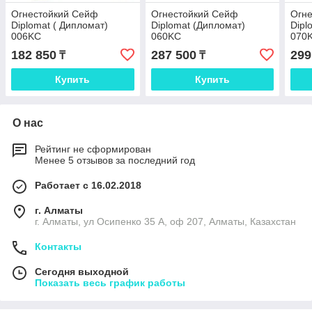
Огнестойкий Сейф
Огнестойкий Сейф
Огн
Diplomat ( Дипломат)
Diplomat (Дипломат)
Dipl
006KC
060KC
070
182 850
287 500
299
₸
₸
Купить
Купить
О нас
Рейтинг не сформирован
Менее 5 отзывов за последний год
Работает с 16.02.2018
г. Алматы
г. Алматы, ул Осипенко 35 А, оф 207, Алматы, Казахстан
Контакты
Сегодня выходной
Показать весь график работы