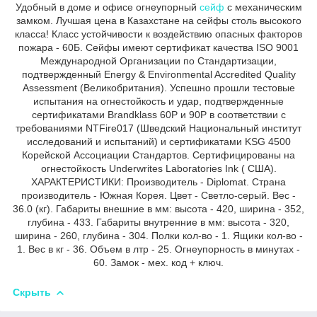
Удобный в доме и офисе огнеупорный
сейф
с механическим
замком. Лучшая цена в Казахстане на сейфы столь высокого
класса! Класс устойчивости к воздействию опасных факторов
пожара - 60Б. Сейфы имеют сертификат качества ISO 9001
Международной Организации по Стандартизации,
подтвержденный Energy & Environmental Accredited Quality
Assessment (Великобритания). Успешно прошли тестовые
испытания на огнестойкость и удар, подтвержденные
сертификатами Brandklass 60P и 90P в соответствии с
требованиями NTFire017 (Шведский Национальный институт
исследований и испытаний) и сертификатами KSG 4500
Корейской Ассоциации Стандартов. Сертифицированы на
огнестойкость Underwrites Laboratories Ink ( США).
ХАРАКТЕРИСТИКИ: Производитель - Diplomat. Страна
производитель - Южная Корея. Цвет - Светло-серый. Вес -
36.0 (кг). Габариты внешние в мм: высота - 420, ширина - 352,
глубина - 433. Габариты внутренние в мм: высота - 320,
ширина - 260, глубина - 304. Полки кол-во - 1. Ящики кол-во -
1. Вес в кг - 36. Объем в лтр - 25. Огнеупорность в минутах -
60. Замок - мех. код + ключ.
Скрыть