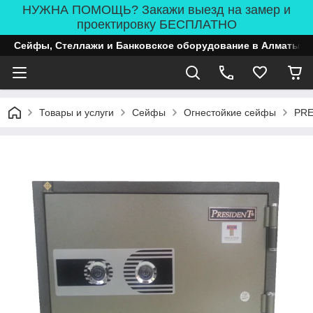
НУЖНА ПОМОЩЬ? Закажи выезд на замер и
проектировку БЕСПЛАТНО
Сейфы, Стеллажи и Банковское оборудование в Алматы
Товары и услуги
Сейфы
Огнестойкие сейфы
PRE