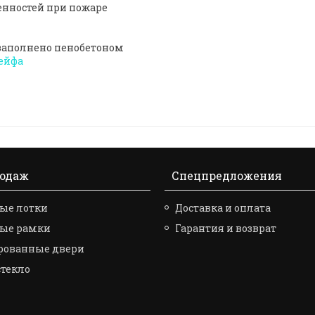
енностей при пожаре
 заполнено пенобетоном
ейфа
родаж
Спецпредложения
ые лотки
Доставка и оплата
вые рамки
Гарантия и возврат
рованные двери
стекло