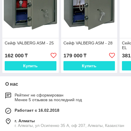
Сейф VALBERG ASM - 25
Сейф VALBERG ASM - 28
Сей
EL
162 000
179 000
381
₸
₸
Купить
Купить
О нас
Рейтинг не сформирован
Менее 5 отзывов за последний год
Работает с 16.02.2018
г. Алматы
г. Алматы, ул Осипенко 35 А, оф 207, Алматы, Казахстан