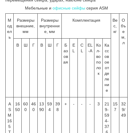
Мебельные и
офисные сейфы
серия ASM
М
Размеры
Размеры
Комплектация
Ве
О
од
внешние,
внутренни
с,
бъ
ел
мм
е, мм
кг
е
ь
м,
л
В
Ш
Г
В
Ш
Г
Б
E
C
EL
Ко
Ка
аз
L
L
-A
л-
сс
ов
во
ов
ая
по
ое
ло
от
к
де
ле
ни
е
A
16
60
46
13
59
39
+
-
-
-
3
21
15
32
S
50
0
0
90
4
8
9-
7
9/
M
59
49
16
4-
5
37
T
6