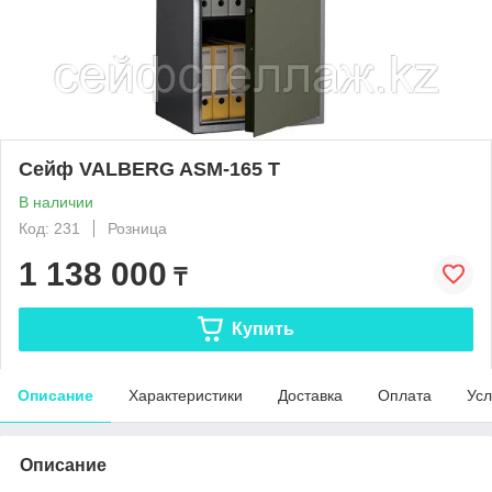
Сейф VALBERG ASM-165 T
В наличии
Код: 231
Розница
1 138 000
₸
Купить
Описание
Характеристики
Доставка
Оплата
Усл
Описание