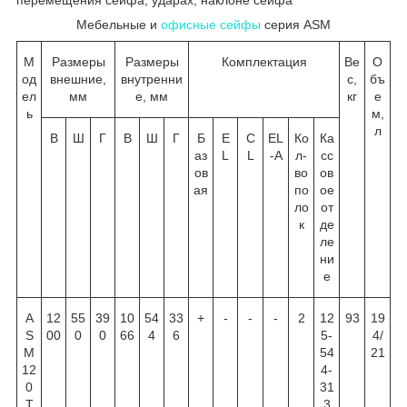
Мебельные и
офисные сейфы
серия ASM
М
Размеры
Размеры
Комплектация
Ве
О
од
внешние,
внутренни
с,
бъ
ел
мм
е, мм
кг
е
ь
м,
л
В
Ш
Г
В
Ш
Г
Б
E
C
EL
Ко
Ка
аз
L
L
-A
л-
сс
ов
во
ов
ая
по
ое
ло
от
к
де
ле
ни
е
A
12
55
39
10
54
33
+
-
-
-
2
12
93
19
S
00
0
0
66
4
6
5-
4/
M
54
21
12
4-
0
31
T
3