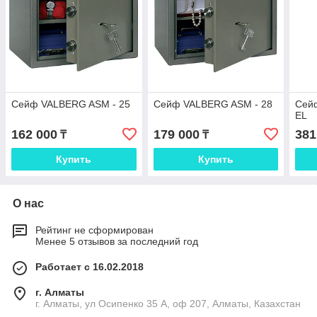
Сейф VALBERG ASM - 25
Сейф VALBERG ASM - 28
Сей
EL
162 000
179 000
381
₸
₸
Купить
Купить
О нас
Рейтинг не сформирован
Менее 5 отзывов за последний год
Работает с 16.02.2018
г. Алматы
г. Алматы, ул Осипенко 35 А, оф 207, Алматы, Казахстан