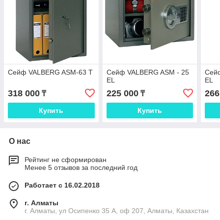
Сейф VALBERG ASM-63 T
Сейф VALBERG ASM - 25
Сей
EL
EL
318 000
225 000
266
₸
₸
Купить
Купить
О нас
Рейтинг не сформирован
Менее 5 отзывов за последний год
Работает с 16.02.2018
г. Алматы
г. Алматы, ул Осипенко 35 А, оф 207, Алматы, Казахстан