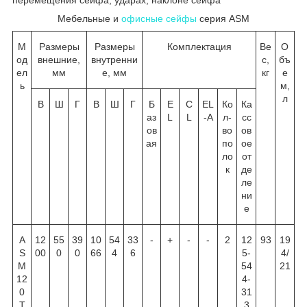
Мебельные и
офисные сейфы
серия ASM
М
Размеры
Размеры
Комплектация
Ве
О
од
внешние,
внутренни
с,
бъ
ел
мм
е, мм
кг
е
ь
м,
л
В
Ш
Г
В
Ш
Г
Б
E
C
EL
Ко
Ка
аз
L
L
-A
л-
сс
ов
во
ов
ая
по
ое
ло
от
к
де
ле
ни
е
A
12
55
39
10
54
33
-
+
-
-
2
12
93
19
S
00
0
0
66
4
6
5-
4/
M
54
21
12
4-
0
31
T
3