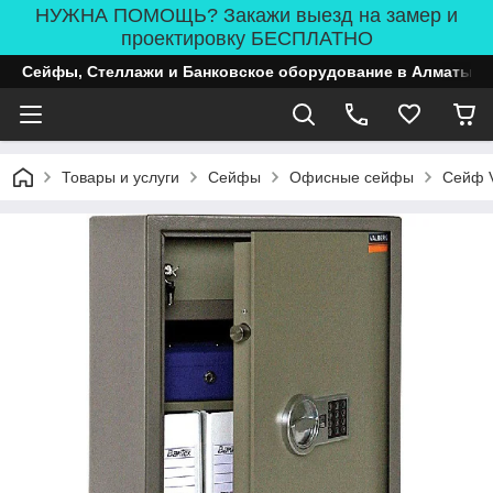
НУЖНА ПОМОЩЬ? Закажи выезд на замер и
проектировку БЕСПЛАТНО
Сейфы, Стеллажи и Банковское оборудование в Алматы
Товары и услуги
Сейфы
Офисные сейфы
Сейф 