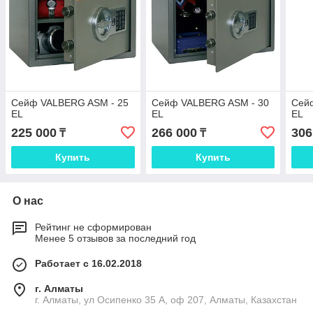
Сейф VALBERG ASM - 25
Сейф VALBERG ASM - 30
Сей
EL
EL
EL
225 000
266 000
306
₸
₸
Купить
Купить
О нас
Рейтинг не сформирован
Менее 5 отзывов за последний год
Работает с 16.02.2018
г. Алматы
г. Алматы, ул Осипенко 35 А, оф 207, Алматы, Казахстан