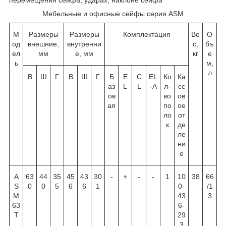
Мебельные и офисные сейфы серия ASM
М
Размеры
Размеры
Комплектация
Ве
О
од
внешние,
внутренни
с,
бъ
ел
мм
е, мм
кг
е
ь
м,
л
В
Ш
Г
В
Ш
Г
Б
E
C
EL
Ко
Ка
аз
L
L
-A
л-
сс
ов
во
ов
ая
по
ое
ло
от
к
де
ле
ни
е
A
63
44
35
45
43
30
-
+
-
-
1
10
38
66
S
0
0
5
6
6
1
0-
/1
M
43
3
63
6-
T
29
3