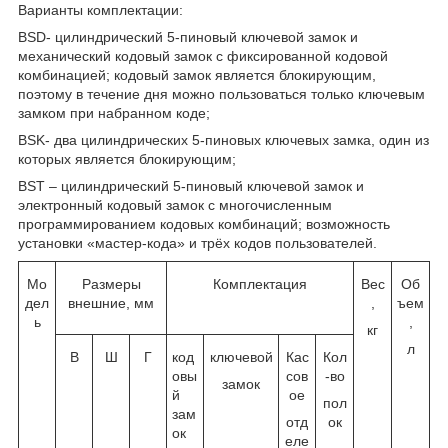
Варианты комплектации:
BSD- цилиндрический 5-пиновый ключевой замок и
механический кодовый замок с фиксированной кодовой
комбинацией; кодовый замок является блокирующим,
поэтому в течение дня можно пользоваться только ключевым
замком при набранном коде;
BSK- два цилиндрических 5-пиновых ключевых замка, один из
которых является блокирующим;
BST – цилиндрический 5-пиновый ключевой замок и
электронный кодовый замок с многочисленным
программированием кодовых комбинаций; возможность
установки «мастер-кода» и трёх кодов пользователей.
Мо
Размеры
Комплектация
Вес
Об
дел
внешние, мм
,
ъем
ь
,
кг
л
В
Ш
Г
код
ключевой
Кас
Кол
овы
сов
-во
замок
й
ое
пол
зам
отд
ок
ок
еле