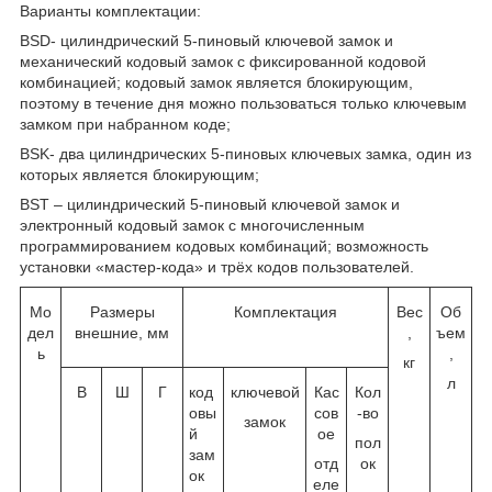
Варианты комплектации:
BSD- цилиндрический 5-пиновый ключевой замок и
механический кодовый замок с фиксированной кодовой
комбинацией; кодовый замок является блокирующим,
поэтому в течение дня можно пользоваться только ключевым
замком при набранном коде;
BSK- два цилиндрических 5-пиновых ключевых замка, один из
которых является блокирующим;
BST – цилиндрический 5-пиновый ключевой замок и
электронный кодовый замок с многочисленным
программированием кодовых комбинаций; возможность
установки «мастер-кода» и трёх кодов пользователей.
Мо
Размеры
Комплектация
Вес
Об
дел
внешние, мм
,
ъем
ь
,
кг
л
В
Ш
Г
код
ключевой
Кас
Кол
овы
сов
-во
замок
й
ое
пол
зам
отд
ок
ок
еле