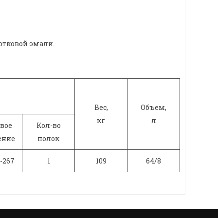
лотковой эмали.
Вес,
Объем,
кг
л
вое
Кол-во
ение
полок
-267
1
109
64/8