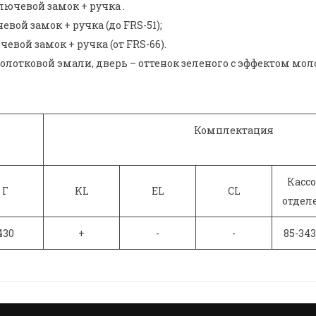
лючевой замок + ручка .
ой замок + ручка (до FRS-51);
вой замок + ручка (от FRS-66).
молотковой эмали, дверь – оттенок зеленого с эффектом мо
Комплектация
Кассо
Г
KL
EL
CL
отдел
430
+
-
-
85-343