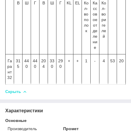
В
Ш
Г
В
Ш
Г
KL
EL
Ко
Ка
Ко
л-
сс
л-
во
ов
во
по
ое
ри
ло
от
ге
к
де
ле
ле
й
ни
е
Га
31
44
44
20
33
29
+
+
1
-
4
53
20
ра
5
0
0
4
0
0
нт
32
Скрыть
Характеристики
Основные
Производитель
Промет