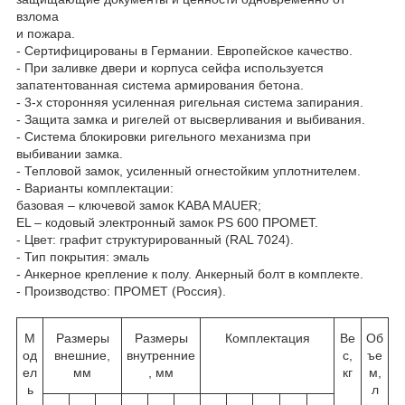
взлома
и пожара.
- Сертифицированы в Германии. Европейское качество.
- При заливке двери и корпуса сейфа используется
запатентованная система армирования бетона.
- 3-х сторонняя усиленная ригельная система запирания.
- Защита замка и ригелей от высверливания и выбивания.
- Система блокировки ригельного механизма при
выбивании замка.
- Тепловой замок, усиленный огнестойким уплотнителем.
- Варианты комплектации:
базовая – ключевой замок KABA MAUER;
EL – кодовый электронный замок PS 600 ПРОМЕТ.
- Цвет: графит структурированный (RAL 7024).
- Тип покрытия: эмаль
- Анкерное крепление к полу. Анкерный болт в комплекте.
- Производство: ПРОМЕТ (Россия).
М
Размеры
Размеры
Комплектация
Ве
Об
од
внешние,
внутренние
с,
ъе
ел
мм
, мм
кг
м,
ь
л