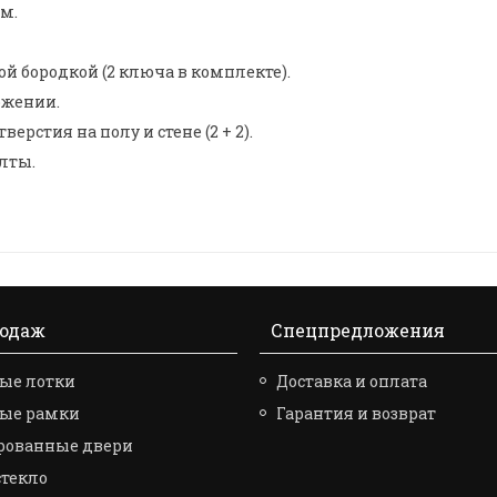
м.
й бородкой (2 ключа в комплекте).
ожении.
стия на полу и стене (2 + 2).
лты.
родаж
Спецпредложения
ые лотки
Доставка и оплата
вые рамки
Гарантия и возврат
рованные двери
стекло