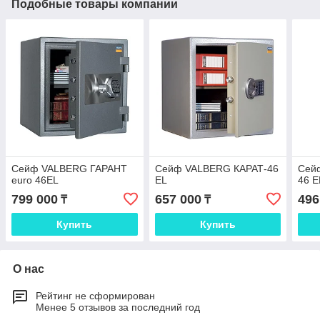
Подобные товары компании
Сейф VALBERG ГАРАНТ
Сейф VALBERG КАРАТ-46
Сей
euro 46EL
EL
46 E
799 000
657 000
496
₸
₸
Купить
Купить
О нас
Рейтинг не сформирован
Менее 5 отзывов за последний год