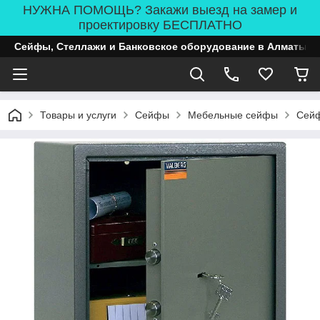
НУЖНА ПОМОЩЬ? Закажи выезд на замер и
проектировку БЕСПЛАТНО
Сейфы, Стеллажи и Банковское оборудование в Алматы
Товары и услуги
Сейфы
Мебельные сейфы
Сейф