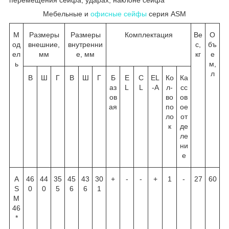
Мебельные и
офисные сейфы
серия ASM
М
Размеры
Размеры
Комплектация
Ве
О
од
внешние,
внутренни
с,
бъ
ел
мм
е, мм
кг
е
ь
м,
л
В
Ш
Г
В
Ш
Г
Б
E
C
EL
Ко
Ка
аз
L
L
-A
л-
сс
ов
во
ов
ая
по
ое
ло
от
к
де
ле
ни
е
A
46
44
35
45
43
30
+
-
-
+
1
-
27
60
S
0
0
5
6
6
1
M
46
*