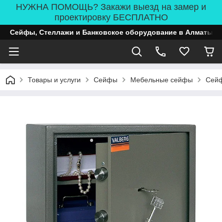
НУЖНА ПОМОЩЬ? Закажи выезд на замер и
проектировку БЕСПЛАТНО
Сейфы, Стеллажи и Банковское оборудование в Алматы
Товары и услуги
Сейфы
Мебельные сейфы
Сейф