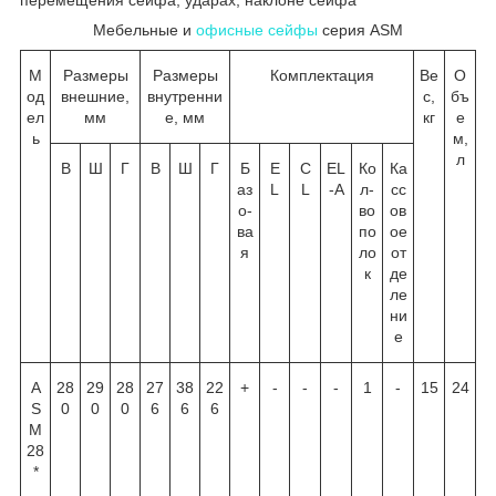
Мебельные и
офисные сейфы
серия ASM
М
Размеры
Размеры
Комплектация
Ве
О
од
внешние,
внутренни
с,
бъ
ел
мм
е, мм
кг
е
ь
м,
л
В
Ш
Г
В
Ш
Г
Б
E
C
EL
Ко
Ка
аз
L
L
-A
л-
сс
о-
во
ов
ва
по
ое
я
ло
от
к
де
ле
ни
е
A
28
29
28
27
38
22
+
-
-
-
1
-
15
24
S
0
0
0
6
6
6
M
28
*