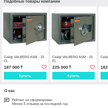
Подобные товары компании
Сейф VALBERG ASM - 25
Сейф VALBERG ASM - 25
Сей
CL
EL
187 000
225 000
162
₸
₸
Купить
Купить
О нас
Рейтинг не сформирован
Менее 5 отзывов за последний год