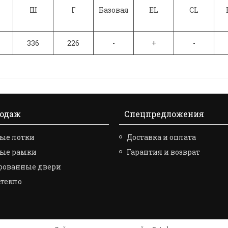
Ш
Г
Базовая
EL
CL
336
226
-
+
-
родаж
Спецпредложения
ые лотки
Доставка и оплата
вые рамки
Гарантия и возврат
рованные двери
стекло