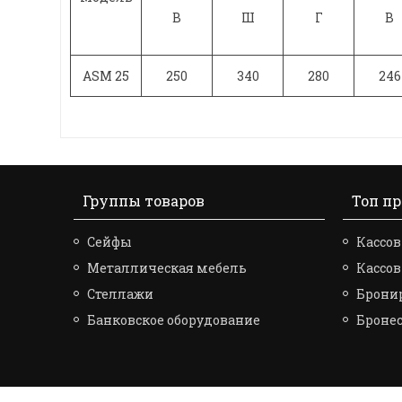
В
Ш
Г
В
ASM 25
250
340
280
246
Группы товаров
Топ п
Сейфы
Кассов
Металлическая мебель
Кассо
Стеллажи
Брони
Банковское оборудование
Броне