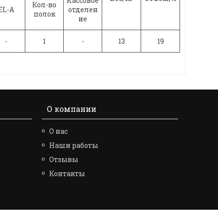
Кассовое
Кол-во
EL-A
отделен
полок
ие
-
1
-
13
19
О компании
О нас
Наши работы
Отзывы
Контакты