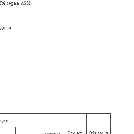
RG серии ASM .
одели.
ация
Вес, кг
Объем, л