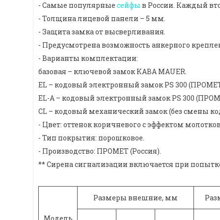
- Самые популярные
сейфы
в России. Каждый вто
- Толщина лицевой панели – 5 мм.
- Защита замка от высверливания.
- Предусмотрена возможность анкерного креплени
- Варианты комплектации:
базовая – ключевой замок KABA MAUER.
EL – кодовый электронный замок PS 300 (ПРОМЕТ,
EL-A – кодовый электронный замок PS 300 (ПРОМ
CL – кодовый механический замок (без смены ко
- Цвет: оттенок коричневого с эффектом молотко
- Тип покрытия: порошковое.
- Производство: ПРОМЕТ (Россия).
** Сирена сигнализации включается при попытке
Размеры внешние, мм
Раз
Модель