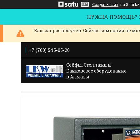
Создать сайт
на Satu.kz
НУЖНА ПОМОЩЬ? За
Ваш запрос получен. Сейчас компания не мож
+7 (700) 545-05-20
Сейфы, Стеллажи и
Банковское оборудование
в Алматы