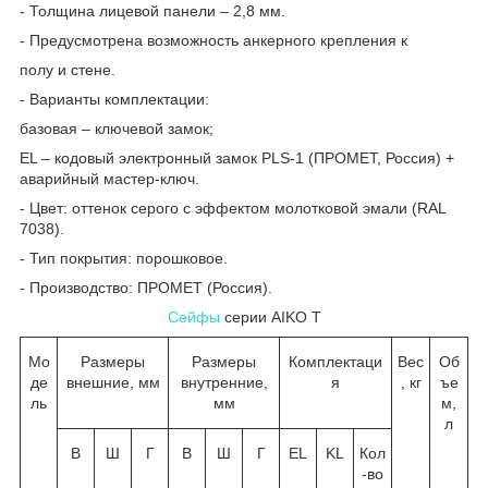
- Толщина лицевой панели – 2,8 мм.
- Предусмотрена возможность анкерного крепления к
полу и стене.
- Варианты комплектации:
базовая – ключевой замок;
EL – кодовый электронный замок PLS-1 (ПРОМЕТ, Россия) +
аварийный мастер-ключ.
- Цвет: оттенок серого с эффектом молотковой эмали (RAL
7038).
- Тип покрытия: порошковое.
- Производство: ПРОМЕТ (Россия).
Сейфы
серии AIKO T
Мо
Размеры
Размеры
Комплектаци
Вес
Об
де
внешние, мм
внутренние,
я
, кг
ъе
ль
мм
м,
л
В
Ш
Г
В
Ш
Г
EL
KL
Кол
-во