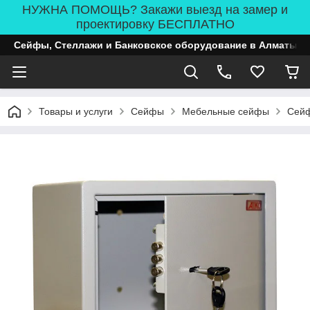
НУЖНА ПОМОЩЬ? Закажи выезд на замер и
проектировку БЕСПЛАТНО
Сейфы, Стеллажи и Банковское оборудование в Алматы
Товары и услуги
Сейфы
Мебельные сейфы
Сейф