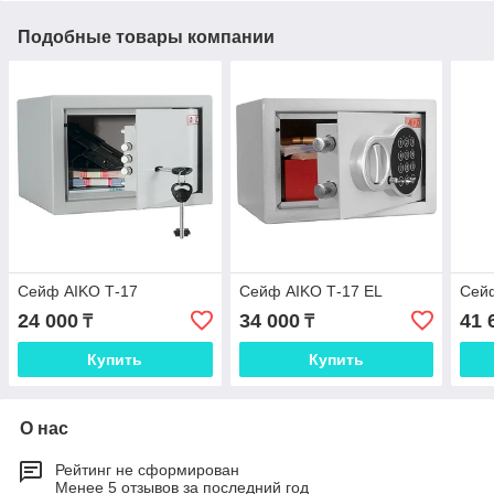
Подобные товары компании
Сейф AIKO Т-17
Сейф AIKO Т-17 EL
Сейф
24 000
34 000
41 
₸
₸
Купить
Купить
О нас
Рейтинг не сформирован
Менее 5 отзывов за последний год