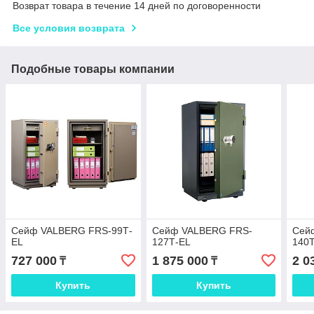
Возврат товара в течение 14 дней по договоренности
Все условия возврата
Подобные товары компании
Сейф VALBERG FRS-99Т-
Сейф VALBERG FRS-
Сей
EL
127Т-EL
140
727 000
1 875 000
2 0
₸
₸
Купить
Купить