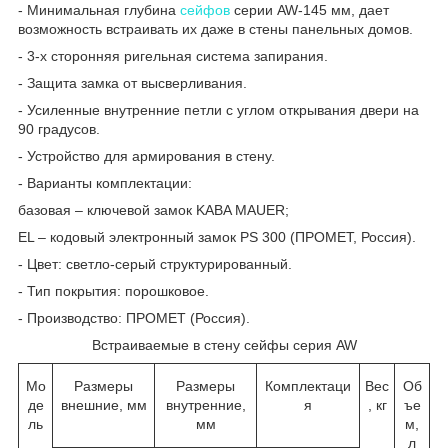
- Минимальная глубина
сейфов
серии AW-145 мм, дает
возможность встраивать их даже в стены панельных домов.
- 3-х сторонняя ригельная система запирания.
- Защита замка от высверливания.
- Усиленные внутренние петли с углом открывания двери на
90 градусов.
- Устройство для армирования в стену.
- Варианты комплектации:
базовая – ключевой замок KABA MAUER;
EL – кодовый электронный замок PS 300 (ПРОМЕТ, Россия).
- Цвет: светло-серый структурированный.
- Тип покрытия: порошковое.
- Производство: ПРОМЕТ (Россия).
Встраиваемые в стену сейфы серия AW
Мо
Размеры
Размеры
Комплектаци
Вес
Об
де
внешние, мм
внутренние,
я
, кг
ъе
ль
мм
м,
л