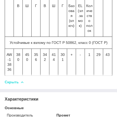
В
Ш
Г
В
Ш
Г
Баз
EL
Кол
ова
(эл
иче
я
.за
ств
(кл
мо
о
юч)
к)
пол
ок
Устойчивые к взлому по ГОСТ Р 50862, класс 0 (ГОСТ Р)
AW
38
45
35
34
41
30
+
-
1
29
43
-1
0
0
6
2
4
1
38
36
Скрыть
Характеристики
Основные
Производитель
Промет