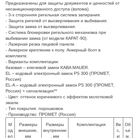
Предназначены для защиты документов и ценностей от
несанкционированного доступа (взлома).
- 3-х сторонняя ригельная система запирания.
- Защита ригелей от высверливания и выбивания.
- Защита замка от высверливания.
- Система блокировки ригельного механизма при
выбивании замка (от модели КАРАТ-90).
- Лазерная резка лицевой панели.
- Анкерное крепление к полу. Анкерный болт в
комплекте.
- Варианты комплектации:
базовая – ключевой замок KABA MAUER.
EL – кодовый электронный замок PS 300 (ПРОМЕТ,
Россия)
EL-A – кодовый электронный замок PS 300 (ПРОМЕТ,
Россия) + сигнализация**
- Цвет: оттенок коричневого с эффектом молотковой
эмали.
- Тип покрытия: порошковое.
- Производство: ПРОМЕТ (Россия)
М
Размеры
Размеры
Комплектация
Ве
Об
од
внешние,
внутренние
с,
ъе
ел
мм
, мм
кг
м,