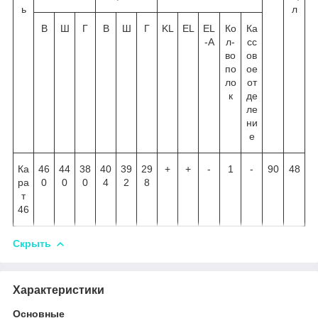
ь
л
В
Ш
Г
В
Ш
Г
KL
EL
EL
Ко
Ка
-A
л-
сс
во
ов
по
ое
ло
от
к
де
ле
ни
е
Ка
46
44
38
40
39
29
+
+
-
1
-
90
48
ра
0
0
0
4
2
8
т
46
Скрыть
Характеристики
Основные