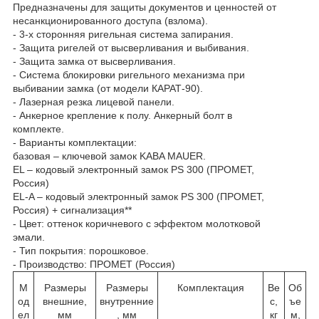
Предназначены для защиты документов и ценностей от
несанкционированного доступа (взлома).
- 3-х сторонняя ригельная система запирания.
- Защита ригелей от высверливания и выбивания.
- Защита замка от высверливания.
- Система блокировки ригельного механизма при
выбивании замка (от модели КАРАТ-90).
- Лазерная резка лицевой панели.
- Анкерное крепление к полу. Анкерный болт в
комплекте.
- Варианты комплектации:
базовая – ключевой замок KABA MAUER.
EL – кодовый электронный замок PS 300 (ПРОМЕТ,
Россия)
EL-A – кодовый электронный замок PS 300 (ПРОМЕТ,
Россия) + сигнализация**
- Цвет: оттенок коричневого с эффектом молотковой
эмали.
- Тип покрытия: порошковое.
- Производство: ПРОМЕТ (Россия)
М
Размеры
Размеры
Комплектация
Ве
Об
од
внешние,
внутренние
с,
ъе
ел
мм
, мм
кг
м,