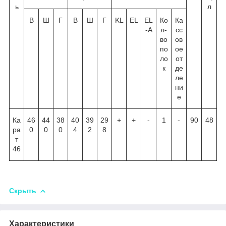
ь
л
В
Ш
Г
В
Ш
Г
KL
EL
EL
Ко
Ка
-A
л-
сс
во
ов
по
ое
ло
от
к
де
ле
ни
е
Ка
46
44
38
40
39
29
+
+
-
1
-
90
48
ра
0
0
0
4
2
8
т
46
Скрыть
Характеристики