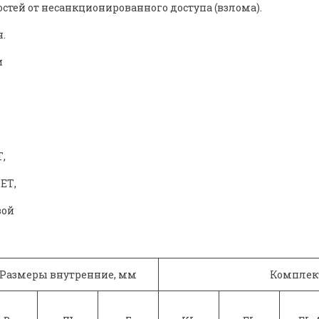
тей от несанкционированного доступа (взлома).
.
и
,
ЕТ,
вой
Размеры внутренние, мм
Комплек