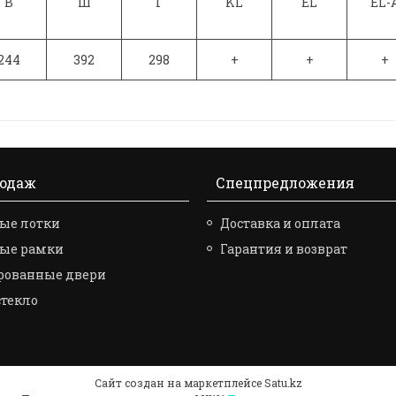
В
Ш
Г
KL
EL
EL-
244
392
298
+
+
+
родаж
Спецпредложения
ые лотки
Доставка и оплата
вые рамки
Гарантия и возврат
рованные двери
стекло
Сайт создан на маркетплейсе
Satu.kz