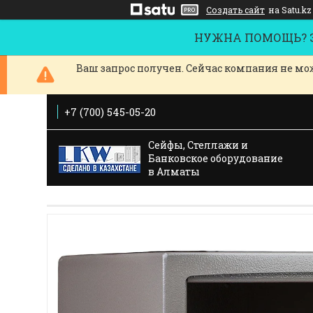
Создать сайт
на Satu.kz
НУЖНА ПОМОЩЬ? За
Ваш запрос получен. Сейчас компания не мож
+7 (700) 545-05-20
Сейфы, Стеллажи и
Банковское оборудование
в Алматы