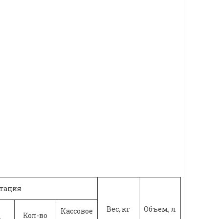
тация
Вес, кг
Объем, л
Кассовое
Кол-во