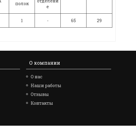
A
отделени
полок
е
1
-
65
29
О компании
О нас
Наши работы
Отзывы
Контакты