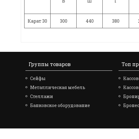
В
Ш
Г
Карат 30
300
440
380
Группы товаров
Топ п
Сейфы
Кассов
Металлическая мебель
Кассо
Стеллажи
Брони
Банковское оборудование
Броне