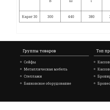
В
Ш
Г
Карат 30
300
440
380
Группы товаров
Топ п
Сейфы
Кассов
Металлическая мебель
Кассо
Стеллажи
Брони
Банковское оборудование
Броне