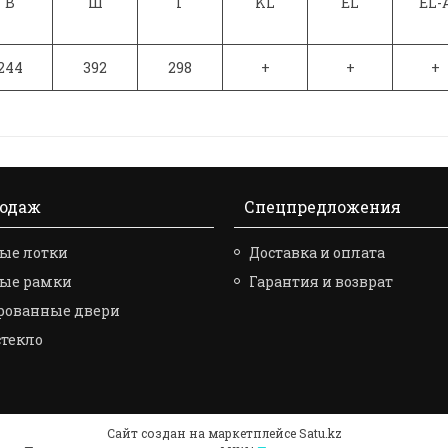
В
Ш
Г
KL
EL
EL-
244
392
298
+
+
+
родаж
Спецпредложения
ые лотки
Доставка и оплата
вые рамки
Гарантия и возврат
рованные двери
стекло
Сайт создан на маркетплейсе
Satu.kz