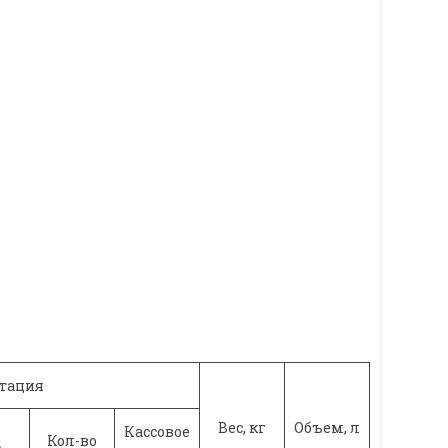
тация
Вес, кг
Объем, л
Кассовое
Кол-во