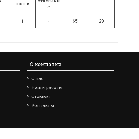
A
отделени
полок
е
1
-
65
29
О компании
О нас
Наши работы
Отзывы
Контакты