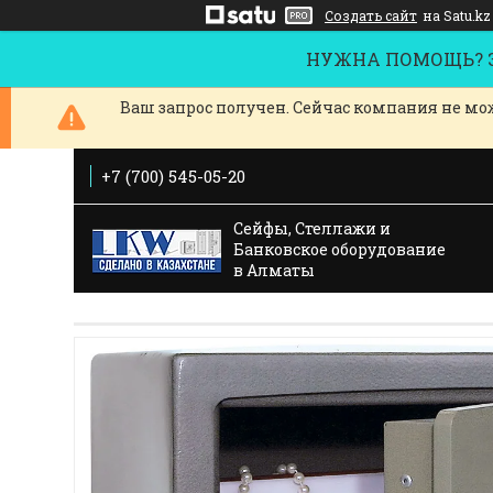
Создать сайт
на Satu.kz
НУЖНА ПОМОЩЬ? За
Ваш запрос получен. Сейчас компания не мож
+7 (700) 545-05-20
Сейфы, Стеллажи и
Банковское оборудование
в Алматы