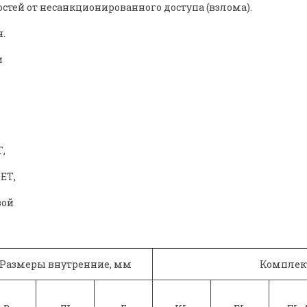
тей от несанкционированного доступа (взлома).
.
и
,
ЕТ,
вой
Размеры внутренние, мм
Комплек